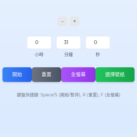
-
+
小時
分鐘
秒
開始
重置
全螢幕
選擇壁紙
鍵盤快捷鍵: Space/S (開始/暫停), R (重置), F (全螢幕)