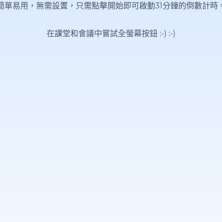
簡單易用，無需設置，只需點擊開始即可啟動31分鐘的倒數計時
在課堂和會議中嘗試全螢幕按鈕 :-)
:-)