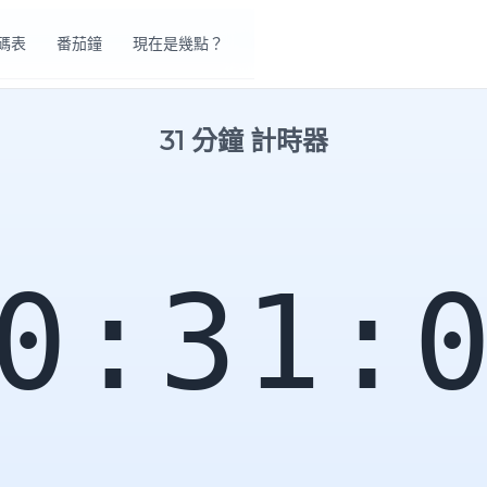
碼表
番茄鐘
現在是幾點？
31 分鐘 計時器
0:31: