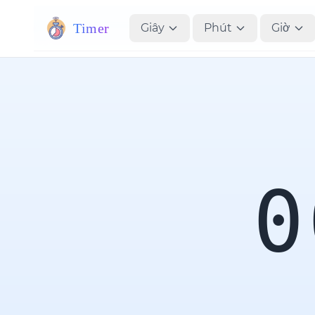
Timer
Giây
Phút
Giờ
0