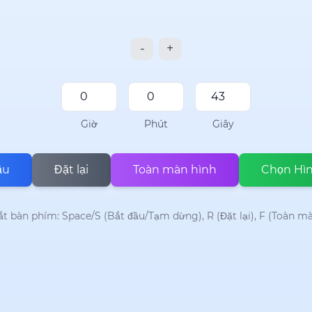
-
+
Giờ
Phút
Giây
ầu
Đặt lại
Toàn màn hình
Chọn Hì
t bàn phím: Space/S (Bắt đầu/Tạm dừng), R (Đặt lại), F (Toàn m