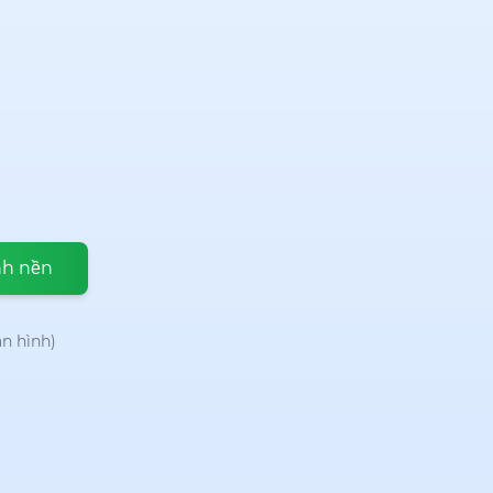
nh nền
àn hình)