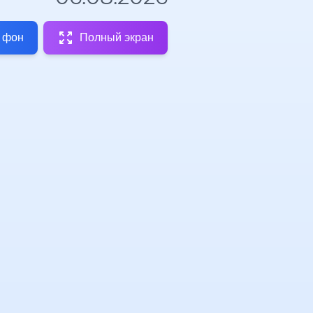
 фон
Полный экран