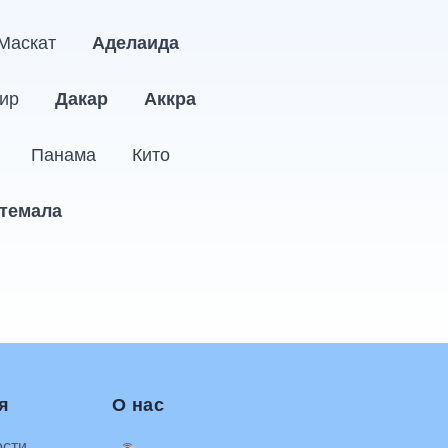
Маскат
Аделаида
ир
Дакар
Аккра
Панама
Кито
темала
я
О нас
ости