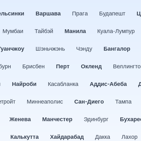
ельсинки
Варшава
Прага
Будапешт
Ц
Мумбаи
Тайбэй
Манила
Куала-Лумпур
Гуанчжоу
Шэньчжэнь
Чэнду
Бангалор
бурн
Брисбен
Перт
Окленд
Веллингто
н
Найроби
Касабланка
Аддис-Абеба
етройт
Миннеаполис
Сан-Диего
Тампа
Женева
Манчестер
Эдинбург
Бухаре
Калькутта
Хайдарабад
Дакка
Лахор