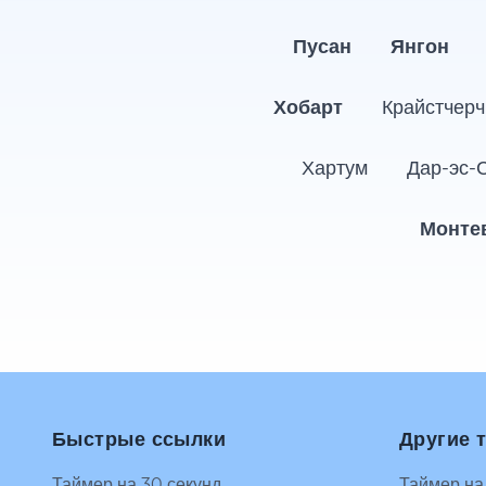
Пусан
Янгон
Хобарт
Крайстчерч
Хартум
Дар-эс-
Монте
Быстрые ссылки
Другие 
Таймер на 30 секунд
Таймер на