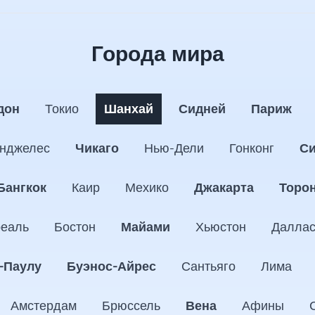
Города мира
дон
Токио
Шанхай
Сидней
Париж
нджелес
Чикаго
Нью-Дели
Гонконг
Си
Бангкок
Каир
Мехико
Джакарта
Торо
еаль
Бостон
Майами
Хьюстон
Далла
-Паулу
Буэнос-Айрес
Сантьяго
Лима
Амстердам
Брюссель
Вена
Афины