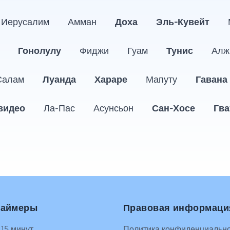
Иерусалим
Амман
Доха
Эль-Кувейт
Гонолулу
Фиджи
Гуам
Тунис
Алж
Салам
Луанда
Хараре
Мапуту
Гавана
видео
Ла-Пас
Асунсьон
Сан-Хосе
Гва
таймеры
Правовая информаци
 15 минут
Политика конфиденциальн