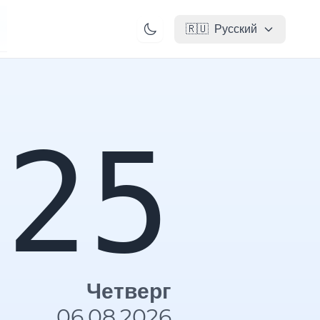
🇷🇺
Русский
:
25
Четверг
06.08.2026