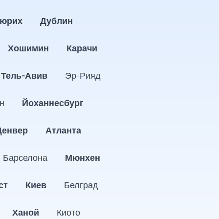
юрих
Дублин
Хошимин
Карачи
Тель-Авив
Эр-Рияд
н
Йоханнесбург
Денвер
Атланта
Барселона
Мюнхен
ст
Киев
Белград
Ханой
Киото