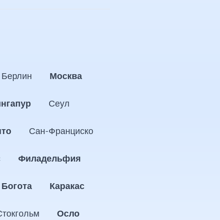
Берлин
Москва
нгапур
Сеул
нто
Сан-Франциско
с
Филадельфия
Богота
Каракас
Стокгольм
Осло