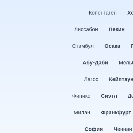
Копенгаген
Х
Лиссабон
Пекин
Стамбул
Осака
Абу-Даби
Мель
Лагос
Кейптау
Финикс
Сиэтл
Д
Милан
Франкфурт
София
Ченнаи