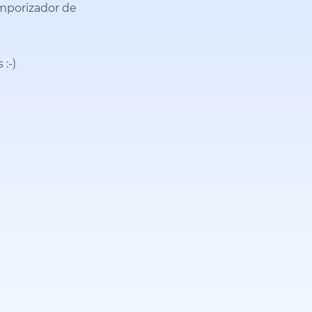
emporizador de
s
:-)