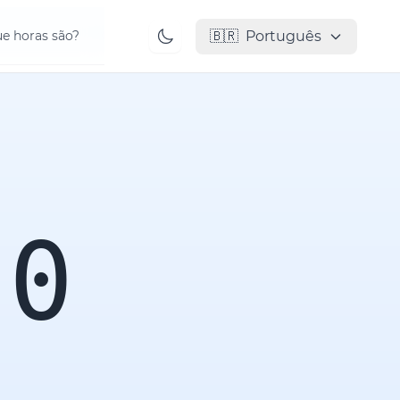
🇧🇷
Português
e horas são?
00