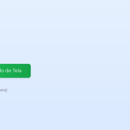
o de Tela
eia)