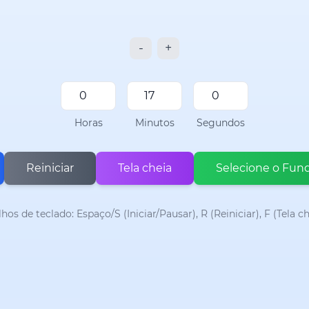
-
+
Horas
Minutos
Segundos
Reiniciar
Tela cheia
Selecione o Fund
lhos de teclado: Espaço/S (Iniciar/Pausar), R (Reiniciar), F (Tela ch