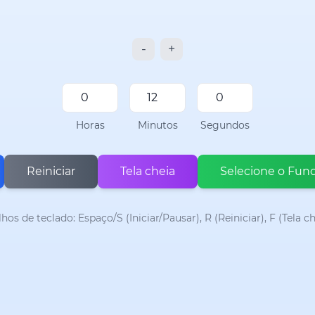
-
+
Horas
Minutos
Segundos
Reiniciar
Tela cheia
Selecione o Fund
lhos de teclado: Espaço/S (Iniciar/Pausar), R (Reiniciar), F (Tela ch