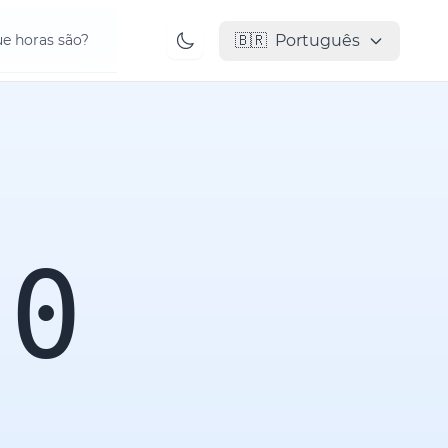
🇧🇷
Português
e horas são?
00