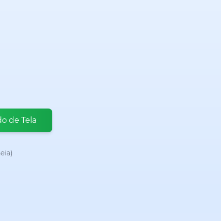
o de Tela
eia)