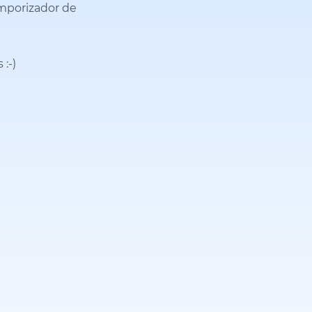
emporizador de
s
:-)