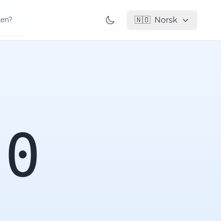
🇳🇴
Norsk
ken?
00