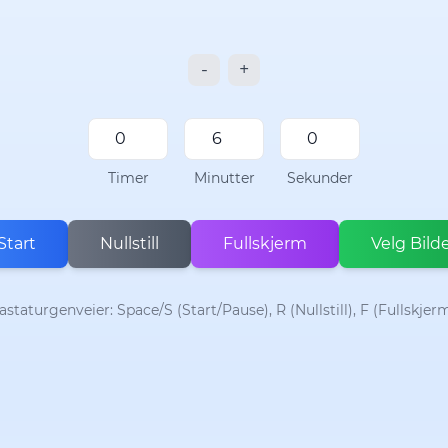
-
+
Timer
Minutter
Sekunder
Start
Nullstill
Fullskjerm
Velg Bild
astaturgenveier: Space/S (Start/Pause), R (Nullstill), F (Fullskjer