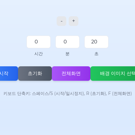
-
+
시간
분
초
시작
초기화
전체화면
배경 이미지 선
키보드 단축키: 스페이스/S (시작/일시정지), R (초기화), F (전체화면)