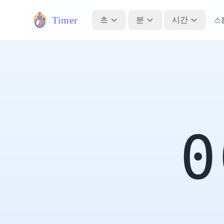
Timer
초
분
시간
스
0