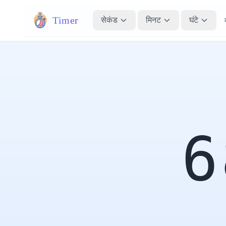
Timer
सेकंड
मिनट
घंटे
6