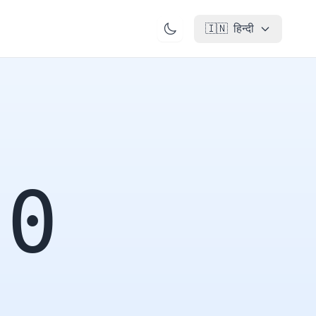
🇮🇳
हिन्दी
00