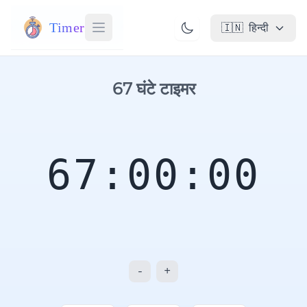
Timer
🇮🇳
हिन्दी
67 घंटे टाइमर
67:00:00
-
+