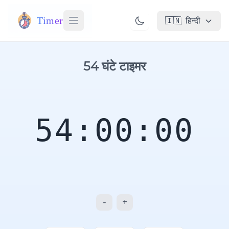
Timer
🇮🇳
हिन्दी
54 घंटे टाइमर
54:00:00
-
+