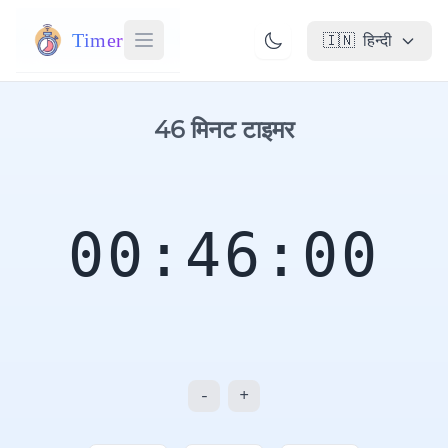
Timer
🇮🇳
हिन्दी
46 मिनट टाइमर
00:46:00
-
+