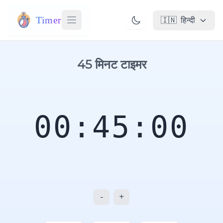
Timer
🇮🇳
हिन्दी
45 मिनट टाइमर
00:45:00
-
+