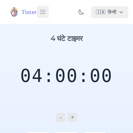
Timer
🇮🇳
हिन्दी
4 घंटे टाइमर
04:00:00
-
+