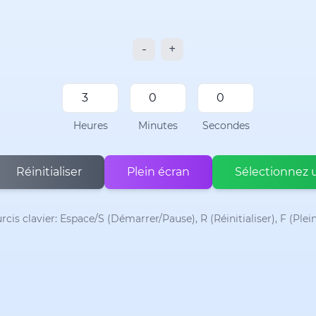
-
+
Heures
Minutes
Secondes
Réinitialiser
Plein écran
Sélectionnez 
cis clavier: Espace/S (Démarrer/Pause), R (Réinitialiser), F (Plei