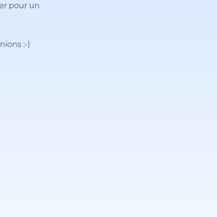
rer pour un
unions
:-)