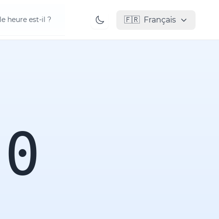
🇫🇷
Français
e heure est-il ?
00