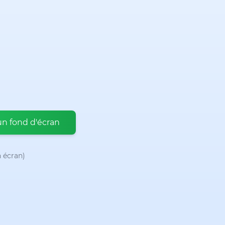
un fond d'écran
n écran)