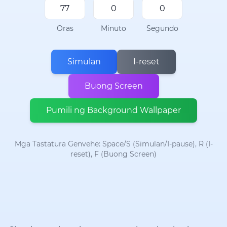
Oras
Minuto
Segundo
Simulan
I-reset
Buong Screen
Pumili ng Background Wallpaper
Mga Tastatura Genvehe: Space/S (Simulan/I-pause), R (I-
reset), F (Buong Screen)