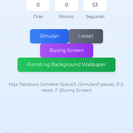
Oras
Minuto
Segundo
Simulan
I-reset
Buong Screen
Pumili ng Background Wallpaper
Mga Tastatura Genvehe: Space/S (Simulan/I-pause), R (I-
reset), F (Buong Screen)