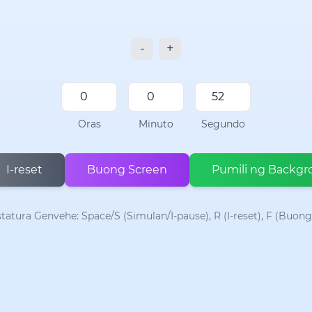
-
+
Oras
Minuto
Segundo
I-reset
Buong Screen
Pumili ng Backgr
tatura Genvehe: Space/S (Simulan/I-pause), R (I-reset), F (Buong