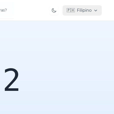
🇵🇭
Filipino
ras?
52