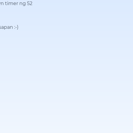
n timer ng 52
sapan
:-)