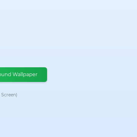
ound Wallpaper
 Screen)