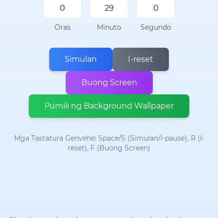
Oras
Minuto
Segundo
Simulan
I-reset
Buong Screen
Pumili ng Background Wallpaper
Mga Tastatura Genvehe: Space/S (Simulan/I-pause), R (I-
reset), F (Buong Screen)