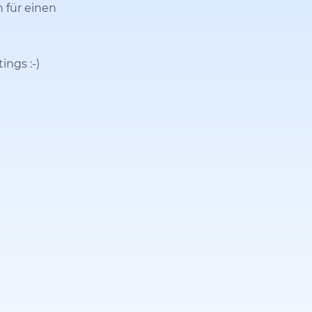
n für einen
tings
:-)