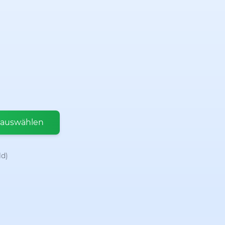
 auswählen
ld)