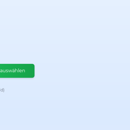
 auswählen
ld)