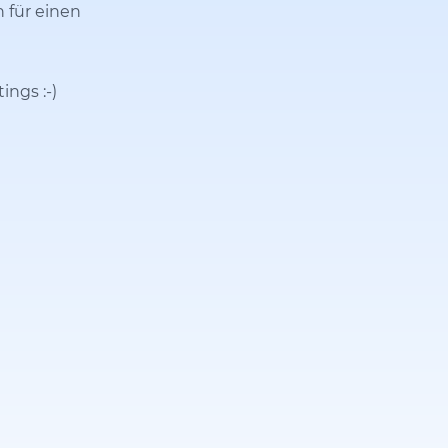
n für einen
tings
:-)