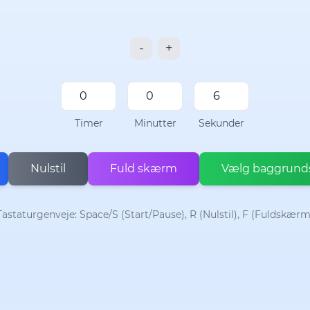
-
+
Timer
Minutter
Sekunder
Nulstil
Fuld skærm
Vælg baggrunds
Tastaturgenveje: Space/S (Start/Pause), R (Nulstil), F (Fuldskærm