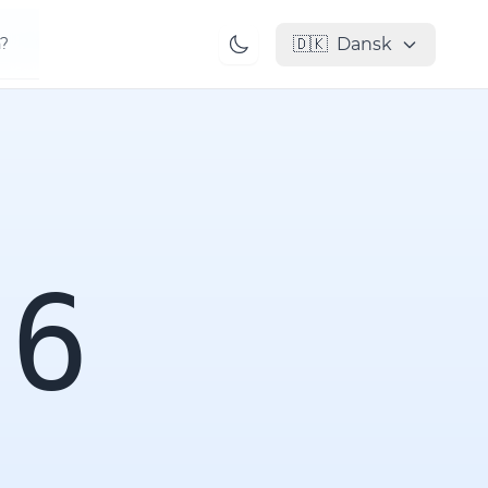
🇩🇰
Dansk
n?
06